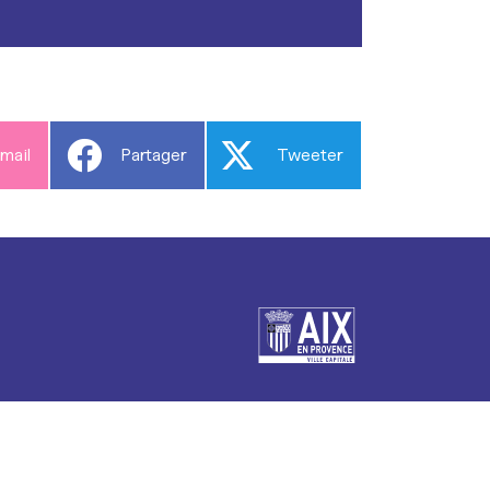
mail
Partager
Tweeter