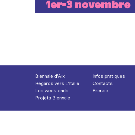
1er-3 novembre
Biennale d’Aix
Infos pratiques
Regards vers L’Italie
Contacts
Les week-ends
Presse
Projets Biennale